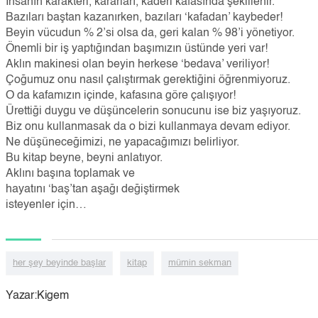
İnsanın karakteri, kararları, kaderi kafasında şekillenir.
Bazıları baştan kazanırken, bazıları ‘kafadan’ kaybeder!
Beyin vücudun % 2’si olsa da, geri kalan % 98’i yönetiyor.
Önemli bir iş yaptığından başımızın üstünde yeri var!
Aklın makinesi olan beyin herkese ‘bedava’ veriliyor!
Çoğumuz onu nasıl çalıştırmak gerektiğini öğrenmiyoruz.
O da kafamızın içinde, kafasına göre çalışıyor!
Ürettiği duygu ve düşüncelerin sonucunu ise biz yaşıyoruz.
Biz onu kullanmasak da o bizi kullanmaya devam ediyor.
Ne düşüneceğimizi, ne yapacağımızı belirliyor.
Bu kitap beyne, beyni anlatıyor.
Aklını başına toplamak ve
hayatını ‘baş’tan aşağı değiştirmek
isteyenler için…
her şey beyinde başlar
kitap
mümin sekman
Yazar:Kigem