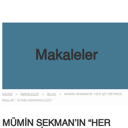
Talep Gönder
Mesajı gönderildi.
Kapalı
Makaleler
KİGEM
>
MAKALELER
>
BLOG
>
MÜMIN SEKMAN’IN “HER ŞEY BEYINDE
BAŞLAR ” KITABI HAKKINDA ÖZET
MÜMIN SEKMAN’IN “HER