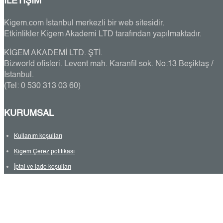
İLETİŞİM
Kigem.com İstanbul merkezli bir web sitesidir.
Etkinlikler Kigem Akademi LTD tarafından yapılmaktadır.
KİGEM AKADEMİ LTD. ŞTİ.
Bizworld ofisleri. Levent mah. Karanfil sok. No:13 Beşiktaş /
İstanbul.
(Tel: 0 530 313 03 60)
KURUMSAL
Kullanım koşulları
Kigem Çerez politikası
İptal ve iade koşulları
Kişisel verilerin işlenmesi
Mesafeli satış sözleşmesi