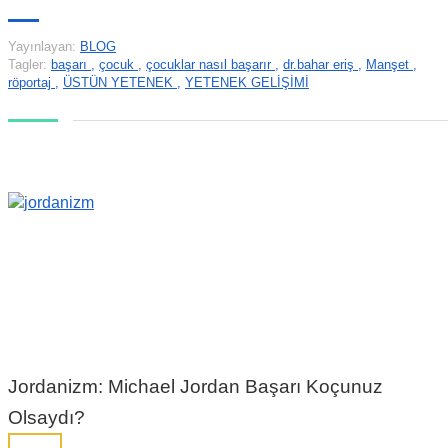
Yayınlayan:
BLOG
Tagler:
başarı
,
çocuk
,
çocuklar nasıl başarır
,
dr.bahar eriş
,
Manşet
,
röportaj
,
ÜSTÜN YETENEK
,
YETENEK GELİŞİMİ
Jordanizm: Michael Jordan Başarı Koçunuz
Olsaydı?