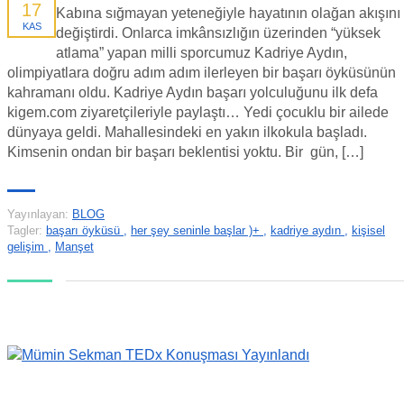
17
Kabına sığmayan yeteneğiyle hayatının olağan akışını
KAS
değiştirdi. Onlarca imkânsızlığın üzerinden “yüksek
atlama” yapan milli sporcumuz Kadriye Aydın,
olimpiyatlara doğru adım adım ilerleyen bir başarı öyküsünün
kahramanı oldu. Kadriye Aydın başarı yolculuğunu ilk defa
kigem.com ziyaretçileriyle paylaştı… Yedi çocuklu bir ailede
dünyaya geldi. Mahallesindeki en yakın ilkokula başladı.
Kimsenin ondan bir başarı beklentisi yoktu. Bir gün, […]
Yayınlayan:
BLOG
Tagler:
başarı öyküsü
,
her şey seninle başlar )+
,
kadriye aydın
,
kişisel
gelişim
,
Manşet