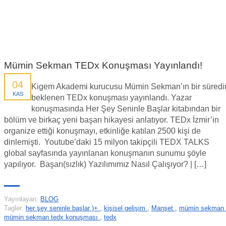
Mümin Sekman TEDx Konuşması Yayınlandı!
04
Kigem Akademi kurucusu Mümin Sekman’ın bir süredi
KAS
beklenen TEDx konuşması yayınlandı. Yazar
konuşmasında Her Şey Seninle Başlar kitabından bir
bölüm ve birkaç yeni başarı hikayesi anlatıyor. TEDx İzmir’in
organize ettiği konuşmayı, etkinliğe katılan 2500 kişi de
dinlemişti. Youtube’daki 15 milyon takipçili TEDX TALKS
global sayfasında yayınlanan konuşmanın sunumu şöyle
yapılıyor. Başarı(sızlık) Yazılımımız Nasıl Çalışıyor? | […]
Yayınlayan:
BLOG
Tagler:
her şey seninle başlar )+
,
kişisel gelişim
,
Manşet
,
mümin sekman
mümin sekman tedx konuşması
,
tedx