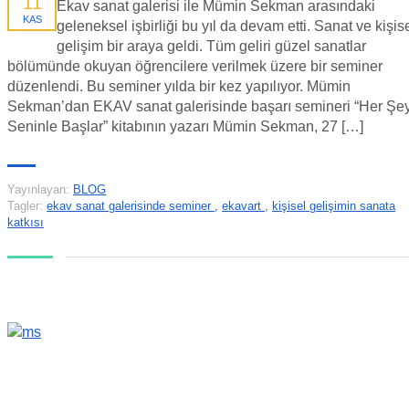
11
Ekav sanat galerisi ile Mümin Sekman arasındaki
KAS
geleneksel işbirliği bu yıl da devam etti. Sanat ve kişis
gelişim bir araya geldi. Tüm geliri güzel sanatlar
bölümünde okuyan öğrencilere verilmek üzere bir seminer
düzenlendi. Bu seminer yılda bir kez yapılıyor. Mümin
Sekman’dan EKAV sanat galerisinde başarı semineri “Her Şe
Seninle Başlar” kitabının yazarı Mümin Sekman, 27 […]
Yayınlayan:
BLOG
Tagler:
ekav sanat galerisinde seminer
,
ekavart
,
kişisel gelişimin sanata
katkısı