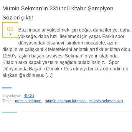
Mümin Sekman’ın 23’üncü kitabı: Şampiyon
Sözleri çıktı!
05
Bazı insanlar yükselmek için doğar. daha ileriye, daha
EYL
yükseğe, daha hızlı ilerlemek için yaşar. Farklı spor
dünyasından efsanevi isimlerin mücadele, azim,
disiplin ve çalışkanlık felsefelerini anlattıkları fikirler kitap oldu.
1250’yi aşkın başarı tavsiyesi Sekman’ın yeni kitabında.
Kitabın arka kapak yazısını aşağıda bulabilirsiniz. Spor
Dünyasında Başarılı Olmak • Pes etmeyi bir kez öğrendin mi
alışkanlığa dönüşür. […]
Yayınlayan:
BLOG
Tagler:
mümin sekman
,
mümin sekman kitapları
,
mümin sekman oku