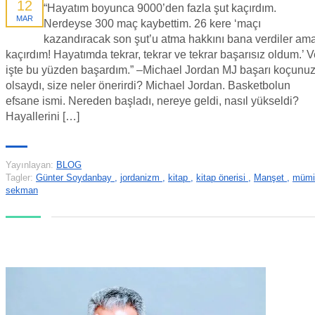
12
“Hayatım boyunca 9000’den fazla şut kaçırdım.
MAR
Nerdeyse 300 maç kaybettim. 26 kere ‘maçı
kazandıracak son şut’u atma hakkını bana verdiler am
kaçırdım! Hayatımda tekrar, tekrar ve tekrar başarısız oldum.’ 
işte bu yüzden başardım.” –Michael Jordan MJ başarı koçunu
olsaydı, size neler önerirdi? Michael Jordan. Basketbolun
efsane ismi. Nereden başladı, nereye geldi, nasıl yükseldi?
Hayallerini […]
Yayınlayan:
BLOG
Tagler:
Günter Soydanbay
,
jordanizm
,
kitap
,
kitap önerisi
,
Manşet
,
mümi
sekman