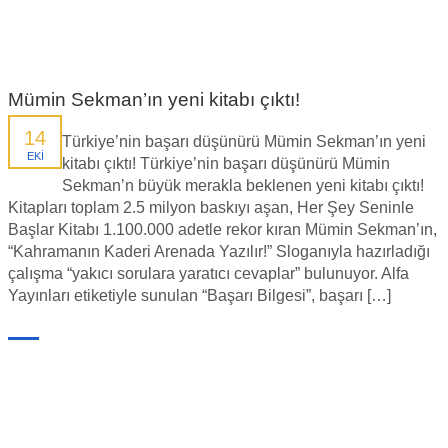
Mümin Sekman’ın yeni kitabı çıktı!
14
Türkiye’nin başarı düşünürü Mümin Sekman’ın yeni
EKI
kitabı çıktı! Türkiye’nin başarı düşünürü Mümin
Sekman’n büyük merakla beklenen yeni kitabı çıktı!
Kitapları toplam 2.5 milyon baskıyı aşan, Her Şey Seninle
Başlar Kitabı 1.100.000 adetle rekor kıran Mümin Sekman’ın,
“Kahramanın Kaderi Arenada Yazılır!” Sloganıyla hazırladığı
çalışma “yakıcı sorulara yaratıcı cevaplar” bulunuyor. Alfa
Yayınları etiketiyle sunulan “Başarı Bilgesi”, başarı […]
Yayınlayan:
BLOG
Tagler:
başarı bilgesi
,
Başarı Bilgesi kitabı
,
Başarı Bilgesi mümin sekman
Başarı Bilgesi pdf
,
Başarı Bilgesi sözleri
,
mümin sekman
,
mümin sekman
kitapları
,
mümin sekman oku