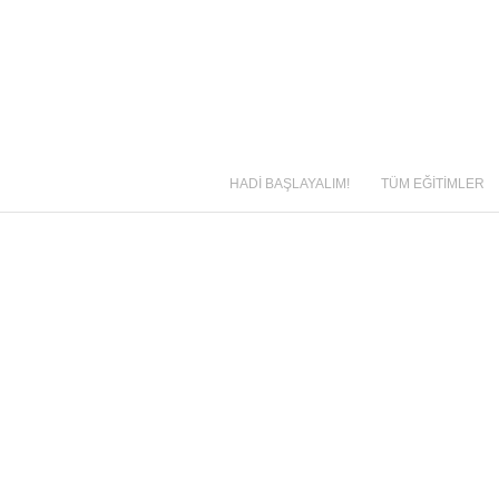
HADİ BAŞLAYALIM!
TÜM EĞİTİMLER