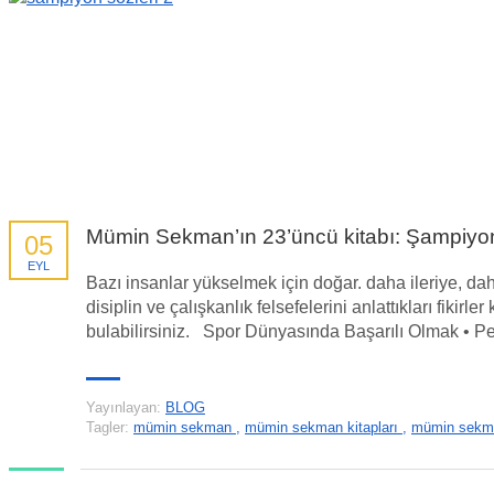
Mümin Sekman’ın 23’üncü kitabı: Şampiyon 
05
EYL
Bazı insanlar yükselmek için doğar. daha ileriye, da
disiplin ve çalışkanlık felsefelerini anlattıkları fiki
bulabilirsiniz. Spor Dünyasında Başarılı Olmak • Pe
Yayınlayan:
BLOG
Tagler:
mümin sekman
,
mümin sekman kitapları
,
mümin sekm