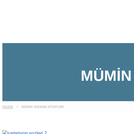
Talep Gönder
Mesajı gönderildi.
Kapalı
MÜMIN
KİGEM
>
MÜMIN SEKMAN KITAPLARI