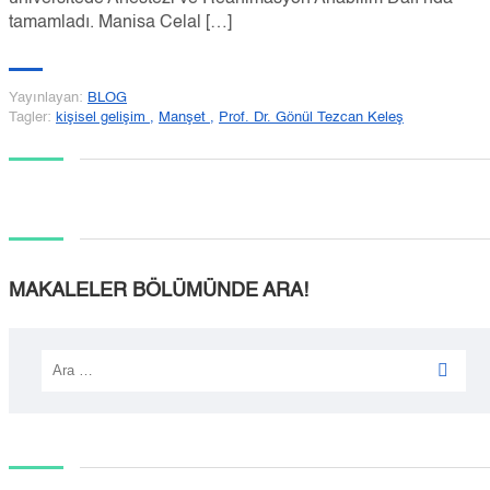
tamamladı. Manisa Celal […]
Yayınlayan:
BLOG
Tagler:
kişisel gelişim
,
Manşet
,
Prof. Dr. Gönül Tezcan Keleş
MAKALELER BÖLÜMÜNDE ARA!
Arama: