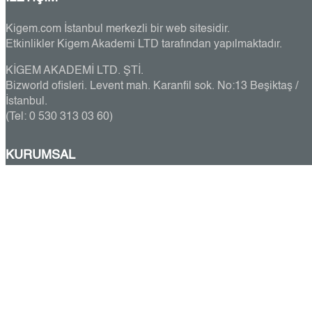
Kigem.com İstanbul merkezli bir web sitesidir.
Etkinlikler Kigem Akademi LTD tarafından yapılmaktadır.
KİGEM AKADEMİ LTD. ŞTİ.
Bizworld ofisleri. Levent mah. Karanfil sok. No:13 Beşiktaş /
İstanbul.
(Tel: 0 530 313 03 60)
KURUMSAL
Kullanım koşulları
Kigem Çerez politikası
İptal ve iade koşulları
Kişisel verilerin işlenmesi
Mesafeli satış sözleşmesi