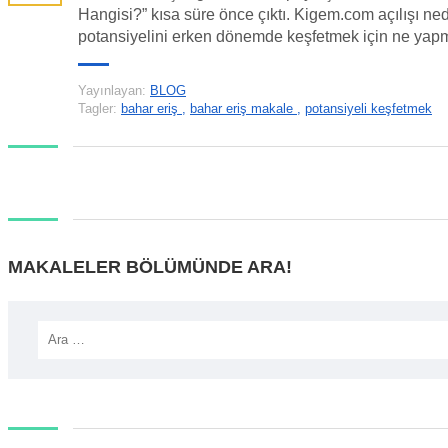
Hangisi?” kısa süre önce çıktı. Kigem.com açılışı ned
potansiyelini erken dönemde keşfetmek için ne yapmalı
Yayınlayan:
BLOG
Tagler:
bahar eriş
,
bahar eriş makale
,
potansiyeli keşfetmek
MAKALELER BÖLÜMÜNDE ARA!
Arama: