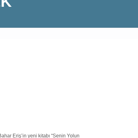
EK
ahar Eriş’in yeni kitabı “Senin Yolun