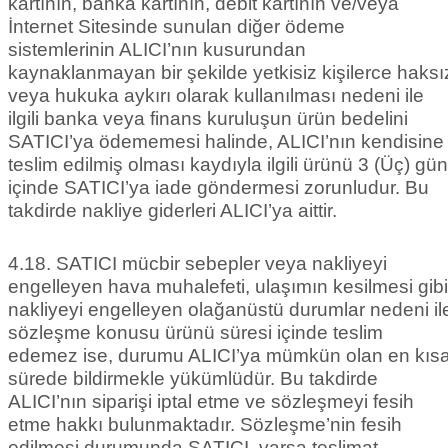
kartının, banka kartının, debit kartının ve/veya
İnternet Sitesinde sunulan diğer ödeme
sistemlerinin ALICI’nın kusurundan
kaynaklanmayan bir şekilde yetkisiz kişilerce haksı
veya hukuka aykırı olarak kullanılması nedeni ile
ilgili banka veya finans kuruluşun ürün bedelini
SATICI’ya ödememesi halinde, ALICI’nın kendisine
teslim edilmiş olması kaydıyla ilgili ürünü 3 (Üç) gün
içinde SATICI’ya iade göndermesi zorunludur. Bu
takdirde nakliye giderleri ALICI’ya aittir.
4.18. SATICI mücbir sebepler veya nakliyeyi
engelleyen hava muhalefeti, ulaşımın kesilmesi gibi
nakliyeyi engelleyen olağanüstü durumlar nedeni il
sözleşme konusu ürünü süresi içinde teslim
edemez ise, durumu ALICI’ya mümkün olan en kıs
sürede bildirmekle yükümlüdür. Bu takdirde
ALICI’nın siparişi iptal etme ve sözleşmeyi fesih
etme hakkı bulunmaktadır. Sözleşme’nin fesih
edilmesi durumunda SATICI, varsa teslimat