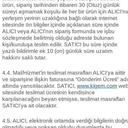
ürün, sipariş tarihinden itibaren 30 (Otuz) günlük
süreyi aşmamak koşulu ile her bir ürün için ALICI’nı
yerleşim yerinin uzaklığına bağlı olarak internet
sitesinde ön bilgiler içinde açıklanan süre içinde
ALICI veya ALICI’nın sipariş formunda ve işbu
sözleşmede belirtmiş olduğu adreste bulunan
kişi/kuruluşa teslim edilir. SATICI bu süre içinde
yazılı bildirimle ek 10 (on) günlük süre uzatım
hakkını saklı tutar.
4.4. Mal/Hizmet’in teslimat masrafları ALICI’ya aittir
ve siparişine ilişkin faturasına “Gönderim Ücreti” adı
altında yansıtılacaktır. SATICI,
www.kigem.com
we
sitesinde teslimat ücretinin kendisince
karşılanacağını beyan etmişse, teslimat masrafları
SATICI’ya ait olacaktır.
4.5. ALICI, elektronik ortamda verdiği bilgilerin doğr
olmadığı veya noksan olduğu durumlarda bu