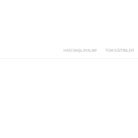
HADİ BAŞLAYALIM!
TÜM EĞİTİMLER