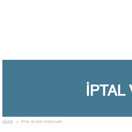
Talep Gönder
Mesajı gönderildi.
Kapalı
İPTAL
KİGEM
>
İPTAL VE İADE KOŞULLARI